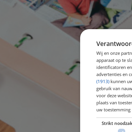
Verantwoor
Wij en onze part
apparaat op te s
identificatoren e
advertenties en c
(1913)
kunnen uw 
gebruik van nauw
voor deze websit
BE
plaats van toest
uw toestemming 
Een f
Strikt noodzak