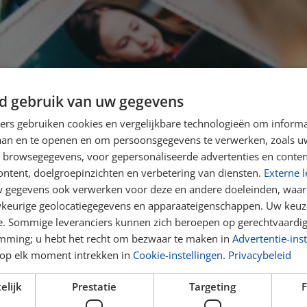
d gebruik van uw gegevens
ners gebruiken cookies en vergelijkbare technologieën om inform
laan en te openen en om persoonsgegevens te verwerken, zoals uw
n browsegegevens, voor gepersonaliseerde advertenties en conten
ontent, doelgroepinzichten en verbetering van diensten.
Externe l
gegevens ook verwerken voor deze en andere doeleinden, waar
keurige geolocatiegegevens en apparaateigenschappen. Uw keuze
e. Sommige leveranciers kunnen zich beroepen op gerechtvaardig
RNARDUSSCH
emming; u hebt het recht om bezwaar te maken in
Advertentie-inst
op elk moment intrekken in
Cookie-instellingen
.
Privacybeleid
ijne school waar je mag zijn wie je
elijk
Prestatie
Targeting
F