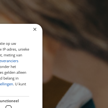
×
atie op uw
 IP-adres, unieke
t, meting van
everanciers
onder het
s gelden alleen
d belang in
OOL
ellingen
. U kunt
 bent!
unctioneel