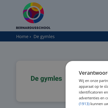
Home
De gymles
Verantwoor
De gymles
Wij en onze part
apparaat op te s
identificatoren e
advertenties en c
(1913)
kunnen uw 