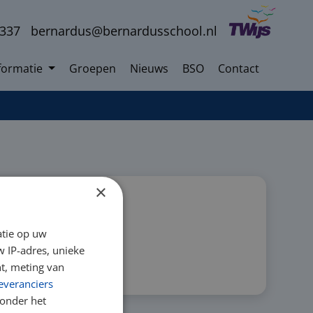
3337
bernardus@bernardusschool.nl
formatie
Groepen
Nieuws
BSO
Contact
×
atie op uw
 IP-adres, unieke
t, meting van
everanciers
onder het