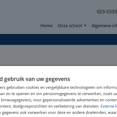
023-533
Home
Onze school
Algemene in
d gebruik van uw gegevens
ners gebruiken cookies en vergelijkbare technologieën om inform
laan en te openen en om persoonsgegevens te verwerken, zoals uw
n browsegegevens, voor gepersonaliseerde advertenties en conten
ontent, doelgroepinzichten en verbetering van diensten.
Externe l
gegevens ook verwerken voor deze en andere doeleinden, waar