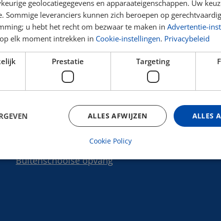
keurige geolocatiegegevens en apparaateigenschappen. Uw keuze
e. Sommige leveranciers kunnen zich beroepen op gerechtvaardig
emming; u hebt het recht om bezwaar te maken in
Advertentie-inst
op elk moment intrekken in
Cookie-instellingen
.
Privacybeleid
elijk
Prestatie
Targeting
F
Extra navigatie
Schooldocumenten
ERGEVEN
ALLES AFWIJZEN
ALLES 
Kalender
Schooltijden en vakanties
Cookie Policy
Buitenschoolse opvang