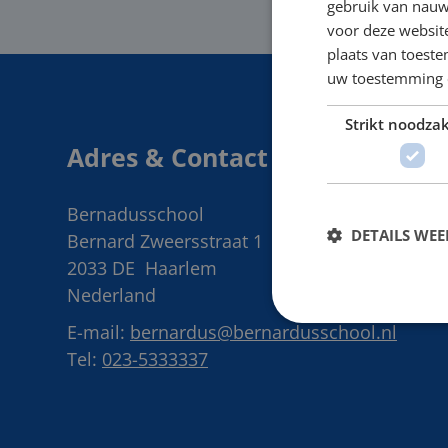
gebruik van nauw
voor deze websit
plaats van toest
uw toestemming 
Strikt noodzak
Adres & Contact
Bernadusschool
DETAILS WE
Bernard Zweersstraat 1
2033 DE
Haarlem
Nederland
E-mail:
bernardus@bernardusschool.nl
Tel:
023-5333337