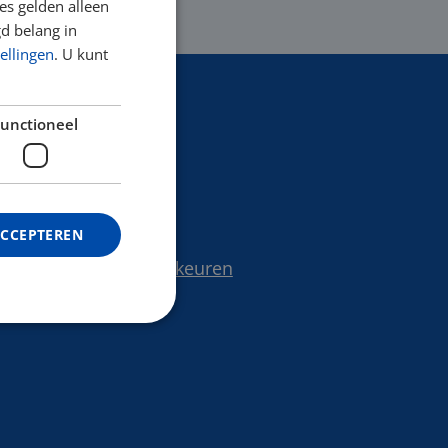
s gelden alleen
d belang in
ellingen
. U kunt
unctioneel
TWijs pagina's
Over TWijs
ACCEPTEREN
Privacy Statement
Wijzig uw cookievoorkeuren